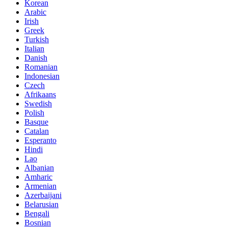
Korean
Arabic
Irish
Greek
Turkish
Italian
Danish
Romanian
Indonesian
Czech
Afrikaans
Swedish
Polish
Basque
Catalan
Esperanto
Hindi
Lao
Albanian
Amharic
Armenian
Azerbaijani
Belarusian
Bengali
Bosnian