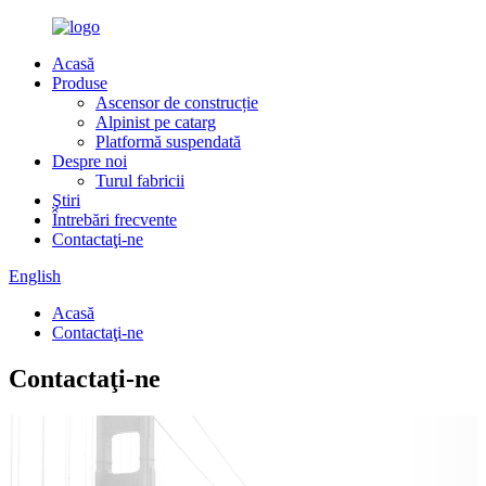
Acasă
Produse
Ascensor de construcție
Alpinist pe catarg
Platformă suspendată
Despre noi
Turul fabricii
Ştiri
Întrebări frecvente
Contactaţi-ne
English
Acasă
Contactaţi-ne
Contactaţi-ne