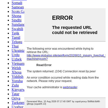
Somali
Samoan
Scots Gaelic
Shona
Sindhi
Sundanese
Swahili
Tajik
Tamil
Telugu
Thai
Ukrainian
Urdu
Uzbek
Vietnamese
Welsh
Xhosa
Yiddish
Yoruba
Zulu
Kinyarwanda
Tatar
Oriya
Turkmen
Uyghur